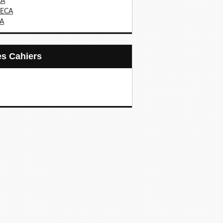
CA
ECA
IA
Les Cahiers