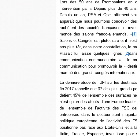
Lors des 50 ans de Promosalons en oc
intervention par « Depuis plus de 40 an
Depuis un an, PSA et Opel affirment vou
apparaît que nous pourrions concevoir de
rachètent des sociétés françaises, et inve
monde des salons franco-allemands. »
[1]
Salons et Congrès est plutôt rare et il n’es
ans plus tôt, dans notre constellation, le 
Plasait lui laisse quelques lignes
[2]
dans
communication communautaire » : le pr
communication pour promouvoir la « destin
marché des grands congrès internationaux.
La dernière étude de l’UFI sur les destina
fin 2017 rappelle que 37 des plus grands p
détient 45% de l’ensemble des surfaces mon
n’est qu’un des atouts d’une Europe leader 
de l’ensemble de l’activité des FSC de
entreprises dans le secteur sont majorit
politique européenne de l’activité des
positionne pas face aux Etats-Unis et à 
Italie, France, Espagne, investisse pour