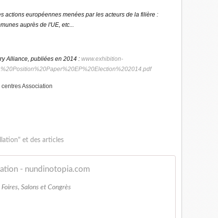
des actions européennes menées par les acteurs de la filière :
mmunes auprès de l'UE, etc...
try Alliance, publiées en 2014 :
www.exhibition-
les/EEIA%20Position%20Paper%20EP%20Election%202014.pdf
 centres Association
ation" et des articles
lation - nundinotopia.com
 Foires, Salons et Congrès