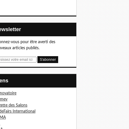
Newsletter
nnez-vous pour être averti des
veaux articles publiés.
Liens
nnovatoire
imev
ette des Salons
deFairs International
MA
I