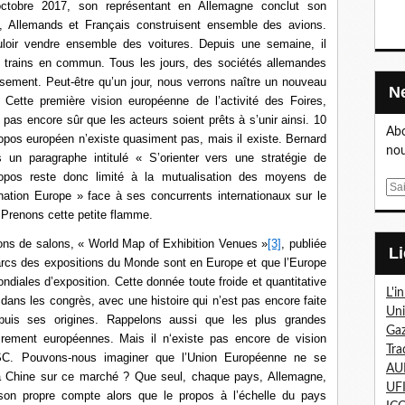
tobre 2017, son représentant en Allemagne conclut son
s, Allemands et Français construisent ensemble des avions.
loir vendre ensemble des voitures. Depuis une semaine, il
s trains en commun. Tous les jours, des sociétés allemandes
rsement. Peut-être qu’un jour, nous verrons naître un nouveau
Cette première vision européenne de l’activité des Foires,
t pas encore sûr que les acteurs soient prêts à s’unir ainsi. 10
Abo
propos européen n’existe quasiment pas, mais il existe. Bernard
nou
 un paragraphe intitulé « S’orienter vers une stratégie de
opos reste donc limité à la mutualisation des moyens de
E
ation Europe » face à ses concurrents internationaux sur le
m
 Prenons cette petite flamme.
a
tions de salons, « World Map of Exhibition Venues »
[3]
, publiée
i
arcs des expositions du Monde sont en Europe et que l’Europe
l
diales d’exposition. Cette donnée toute froide et quantitative
L'i
dans les congrès, avec une histoire qui n’est pas encore faite
Un
puis ses origines. Rappelons aussi que les plus grandes
Gaz
airement européennes. Mais il n‘existe pas encore de vision
Tra
 FSC. Pouvons-nous imaginer que l’Union Européenne ne se
AU
la Chine sur ce marché ? Que seul, chaque pays, Allemagne,
UF
 son propre compte alors que le propos à l’échelle du pays