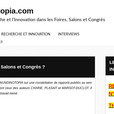
topia.com
he et l'Innovation dans les Foires, Salons et Congrès
S RECHERCHE ET INNOVATION
INTERVIEWS
ct
LES CAHIERS RECHERCHE ET
 Salons et Congrès ?
I
par NUNDINOTOPIA sur une constellation de rapports publiés au sein
R
, dont ceux des auteurs CHARIE, PLASAIT et MARGOT-DUCLOT. Il
N°
 travail mené.
T