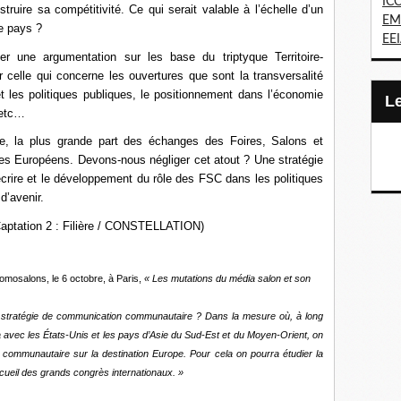
IC
nstruire sa compétitivité. Ce qui serait valable à l’échelle d’un
EM
de pays ?
EE
r une argumentation sur les base du triptyque Territoire-
celle qui concerne les ouvertures que sont la transversalité
et les politiques publiques, le positionnement dans l’économie
 etc…
re, la plus grande part des échanges des Foires, Salons et
es Européens. Devons-nous négliger cet atout ? Une stratégie
écrire et le développement du rôle des FSC dans les politiques
d’avenir.
. Captation 2 : Filière / CONSTELLATION)
omosalons, le 6 octobre, à Paris,
« Les mutations du média salon et son
ne stratégie de communication communautaire ? Dans la mesure où, à long
ra avec les États-Unis et les pays d’Asie du Sud-Est et du Moyen-Orient, on
 communautaire sur la destination Europe. Pour cela on pourra étudier la
cueil des grands congrès internationaux. »