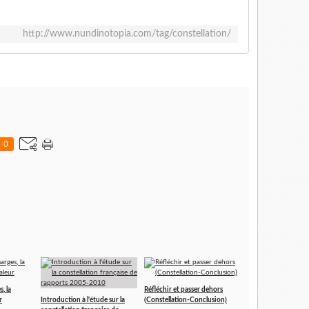
http://www.nundinotopia.com/tag/constellation/
0
, la
Réfléchir et passer dehors
r
Introduction à l'étude sur la
(Constellation-Conclusion)