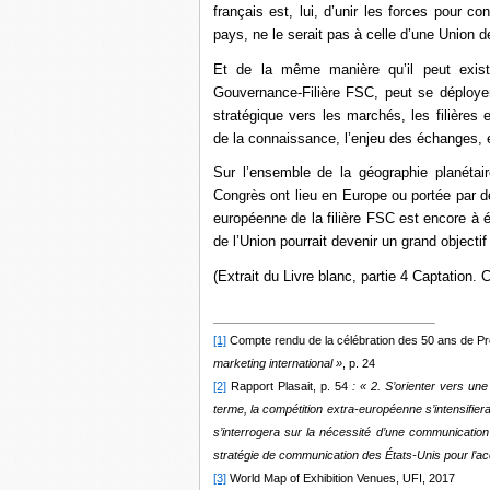
français est, lui, d’unir les forces pour co
pays, ne le serait pas à celle d’une Union 
Et de la même manière qu’il peut existe
Gouvernance-Filière FSC, peut se déployer 
stratégique vers les marchés, les filières 
de la connaissance, l’enjeu des échanges,
Sur l’ensemble de la géographie planétai
Congrès ont lieu en Europe ou portée par d
européenne de la filière FSC est encore à 
de l’Union pourrait devenir un grand objectif 
(Extrait du Livre blanc, partie 4 Captation
[1]
Compte rendu de la célébration des 50 ans de Pr
marketing international »
, p. 24
[2]
Rapport Plasait, p. 54
: « 2. S’orienter vers u
terme, la compétition extra-européenne s’intensifie
s’interrogera sur la nécessité d’une communication
stratégie de communication des États-Unis pour l’ac
[3]
World Map of Exhibition Venues, UFI, 2017