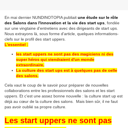
En mai dernier NUNDINOTOPIA publiait
une étude sur le rôle
des Salons dans l'innovation et la vie des start ups
, fondée
sur une vingtaine d'entretiens avec des dirigeants de start ups.
Nous extrayons là, sous forme d'article, quelques informations-
clefs sur le profil des start uppers.
L'essentiel :
les start uppers ne sont pas des magiciens ni des
super héros qui viendraient d'un monde
extraordinaire.
La culture des start ups est à quelques pas de celle
des salons.
Cela vaut le coup de le savoir pour préparer de nouvelles
collaborations entre les professionnels des salons et les start
uppers. Et c'est une assez bonne nouvelle : la culture start up est
déjà au cœur de la culture des salons. Mais bien sûr, il ne faut
pas avoir oublié sa propre culture.
Les start uppers ne sont pas