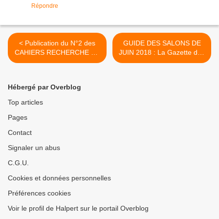
Répondre
< Publication du N°2 des
GUIDE DES SALONS DE
CAHIERS RECHERCHE ET
JUIN 2018 : La Gazette des
INNOVATION DANS LES
Salons met en UNE l'étude
FOIRES, SALONS,
de Nundinotopia sur les
CONGRES
Start-up ! >
Hébergé par Overblog
Top articles
Pages
Contact
Signaler un abus
C.G.U.
Cookies et données personnelles
Préférences cookies
Voir le profil de Halpert sur le portail Overblog