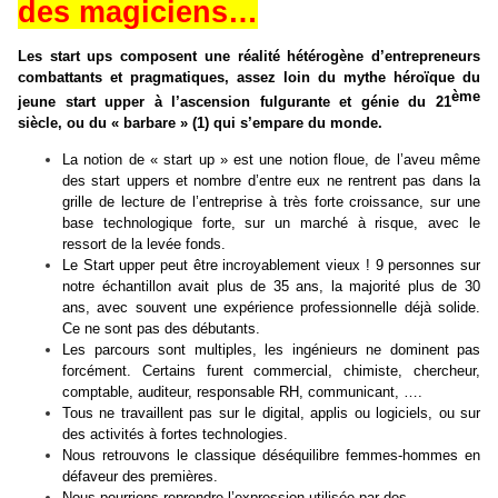
des magiciens…
Les start ups composent une réalité hétérogène d’entrepreneurs
combattants et pragmatiques, assez loin du mythe héroïque du
ème
jeune start upper à l’ascension fulgurante et génie du 21
siècle, ou du « barbare » (1)
qui s’empare du monde.
La notion de « start up » est une notion floue, de l’aveu même
des start uppers et nombre d’entre eux ne rentrent pas dans la
grille de lecture de l’entreprise à très forte croissance, sur une
base technologique forte, sur un marché à risque, avec le
ressort de la levée fonds.
Le Start upper peut être incroyablement vieux ! 9 personnes sur
notre échantillon avait plus de 35 ans, la majorité plus de 30
ans, avec souvent une expérience professionnelle déjà solide.
Ce ne sont pas des débutants.
Les parcours sont multiples, les ingénieurs ne dominent pas
forcément. Certains furent commercial, chimiste, chercheur,
comptable, auditeur, responsable RH, communicant, ….
Tous ne travaillent pas sur le digital, applis ou logiciels, ou sur
des activités à fortes technologies.
Nous retrouvons le classique déséquilibre femmes-hommes en
défaveur des premières.
Nous pourrions reprendre l’expression utilisée par des