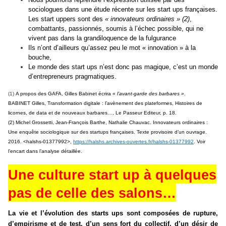
sociologues dans une étude récente sur les start ups françaises.
Les start uppers sont des
« innovateurs ordinaires » (2)
,
combattants, passionnés, soumis à l’échec possible, qui ne
vivent pas dans la grandiloquence de la fulgurance
Ils n’ont d’ailleurs qu’assez peu le mot « innovation » à la
bouche,
Le monde des start ups n’est donc pas magique, c’est un monde
d’entrepreneurs pragmatiques.
(1)
A propos des GAFA, Gilles Babinet écrira
« l’avant-garde des barbares »
.
BABINET Gilles, Transformation digitale : l’avènement des plateformes, Histoires de
licornes, de data et de nouveaux barbares…, Le Passeur Editeur, p. 18.
(2)
Michel Grossetti, Jean-François Barthe, Nathalie Chauvac. Innovateurs ordinaires :
Une enquête sociologique sur des startups françaises. Texte provisoire d’un ouvrage.
2016. <halshs-01377992>,
https://halshs.archives-ouvertes.fr/halshs-01377992
.
Voir
l’encart dans l’analyse détaillée.
Une culture start up à quelques
pas de celle des salons…
La vie et l’évolution des starts ups sont composées de rupture,
d’empirisme et de test, d’un sens fort du collectif, d’un désir de