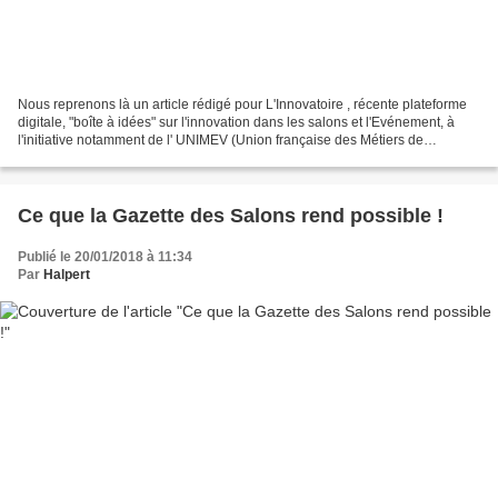
Nous reprenons là un article rédigé pour L'Innovatoire , récente plateforme
digitale, "boîte à idées" sur l'innovation dans les salons et l'Evénement, à
l'initiative notamment de l' UNIMEV (Union française des Métiers de
l'Evènement) et conçue par The...
Ce que la Gazette des Salons rend possible !
Publié le 20/01/2018 à 11:34
Par
Halpert