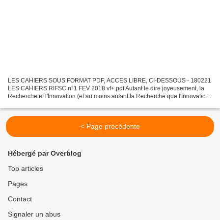
LES CAHIERS SOUS FORMAT PDF, ACCES LIBRE, CI-DESSOUS - 180221
LES CAHIERS RIFSC n°1 FEV 2018 vf+.pdf Autant le dire joyeusement, la
Recherche et l'Innovation (et au moins autant la Recherche que l'Innovation)
vont devenir stratégiques dans les Foires,...
< Page précédente
Hébergé par Overblog
Top articles
Pages
Contact
Signaler un abus