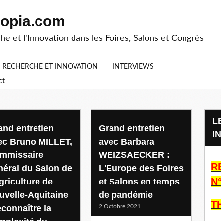
topia.com
he et l'Innovation dans les Foires, Salons et Congrès
S RECHERCHE ET INNOVATION
INTERVIEWS
ct
LES CAHIERS RECHERCHE ET
and entretien
Grand entretien
I
ec Bruno MILLET,
avec Barbara
mmissaire
WEIZSAECKER :
R
néral du Salon de
L'Europe des Foires
N°
griculture de
et Salons en temps
uvelle-Aquitaine
de pandémie
T
econnaître la
2 Octobre 2021