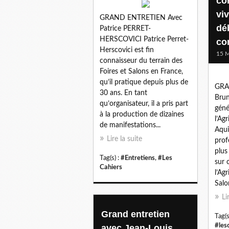
co
viv
GRAND ENTRETIEN Avec
dé
Patrice PERRET-
HERSCOVICI Patrice Perret-
co
Herscovici est fin
15 M
connaisseur du terrain des
Foires et Salons en France,
qu’il pratique depuis plus de
GRA
30 ans. En tant
Brun
qu’organisateur, il a pris part
géné
à la production de dizaines
l’Ag
de manifestations...
Aqui
Lire la suite
prof
plus
Tag(s) :
#Entretiens
,
#Les
sur 
Cahiers
l’Ag
Salon
Li
Grand entretien
Tag(s
#les
avec Jean-Louis