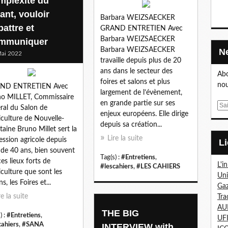
mplexité du
ant, vouloir
Barbara WEIZSAECKER
battre et
GRAND ENTRETIEN Avec
Barbara WEIZSAECKER
mmuniquer
Barbara WEIZSAECKER
ai 2022
travaille depuis plus de 20
ans dans le secteur des
Abo
foires et salons et plus
nou
ND ENTRETIEN Avec
largement de l’évènement,
o MILLET, Commissaire
en grande partie sur ses
E
ral du Salon de
enjeux européens. Elle dirige
m
riculture de Nouvelle-
depuis sa création...
a
taine Bruno Millet sert la
i
Lire la suite
ession agricole depuis
l
 de 40 ans, bien souvent
Tag(s) :
#Entretiens
,
ces lieux forts de
L'i
#lescahiers
,
#LES CAHIERS
riculture que sont les
Un
s, les Foires et...
Gaz
re la suite
Tra
AU
THE BIG
) :
#Entretiens
,
UF
cahiers
,
#SANA
INTERVIEW with