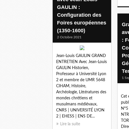
GAULIN :
Configuration des
Foires européennes
Gr
(1350-1600)
av
2 Octobre 2021
: F
Co
Pr
Jean-Louis GAULIN GRAND
ENTRETIEN Avec Jean-Louis
Gé
GAULIN Historien,
Te
Professeur à Université Lyon
1 Se
2 et membre de UMR 5648
CIHAM, Histoire,
Archéologie, Littératures des
Cet 
mondes chrétiens et
publ
musulmans médiévaux,
N°5 
CNRS | UNIVERSITÉ LYON
NTR
2 | EHESS | ENS DE...
TOR
Lire la suite
Dire