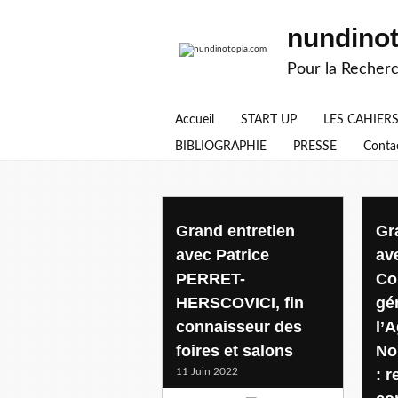
nundino
Pour la Recherc
Accueil
START UP
LES CAHIER
BIBLIOGRAPHIE
PRESSE
Conta
entretiens
Grand entretien
Gr
avec Patrice
av
PERRET-
Co
HERSCOVICI, fin
gé
connaisseur des
l’A
foires et salons
No
11 Juin 2022
: r