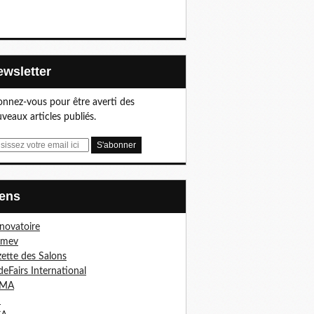
Newsletter
nnez-vous pour être averti des
veaux articles publiés.
Liens
nnovatoire
imev
ette des Salons
deFairs International
MA
I