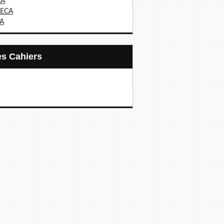
CA
ECA
IA
Les Cahiers