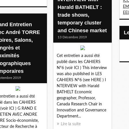
IC
Harald BATHELT :
EM
EE
trade shows,
temporary cluster
and Entretien
and Chinese market
ec André TORRE
13 Décembre 2019
oires, Salons,
ngrès et
oximités
Cet entretien a aussi été
publié dans les CAHIERS
ographiques
N°6 (voir ICI ) This interview
mporaires
was also published in LES
ptembre 2019
CAHIERS N°6 (see HERE ) I
NTERVIEW with Harald
BATHELT Economic
entretien a aussi été
geographer, Professor,
ié dans les CAHIERS
Canada Research Chair in
(voir ICI ) G RAND E
Innovation and Governance
ETIEN AVEC ANDRE
Department...
RE Socio-économiste,
Lire la suite
cteur de Recherche à